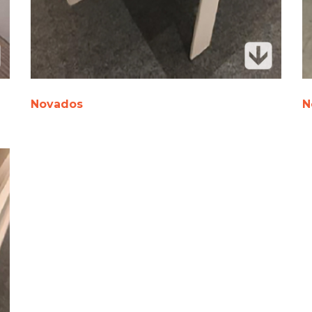
Novados
N